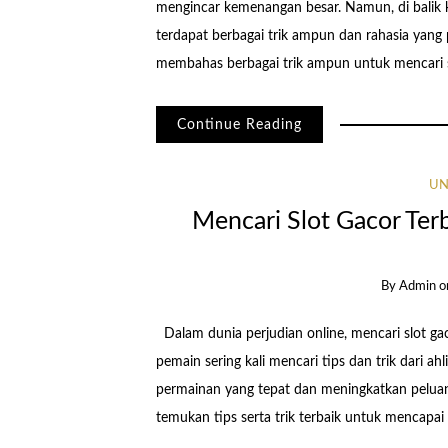
mengincar kemenangan besar. Namun, di balik k
terdapat berbagai trik ampun dan rahasia yang p
membahas berbagai trik ampun untuk mencari
Continue Reading
UN
Mencari Slot Gacor Terba
By
Admin
o
Dalam dunia perjudian online, mencari slot gac
pemain sering kali mencari tips dan trik dari
permainan yang tepat dan meningkatkan peluang 
temukan tips serta trik terbaik untuk mencapa