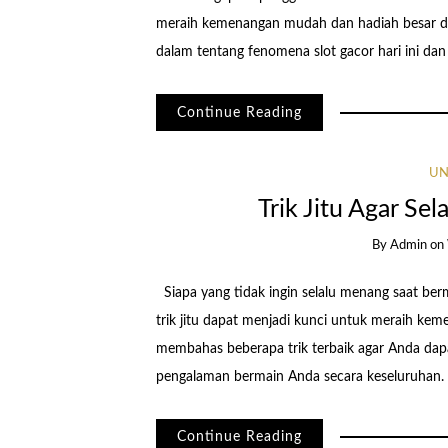
meraih kemenangan mudah dan hadiah besar dalam
dalam tentang fenomena slot gacor hari ini d
Continue Reading
UN
Trik Jitu Agar Se
By
Admin
on
Siapa yang tidak ingin selalu menang saat berm
trik jitu dapat menjadi kunci untuk meraih keme
membahas beberapa trik terbaik agar Anda dapa
pengalaman bermain Anda secara keseluruhan. Ma
Continue Reading