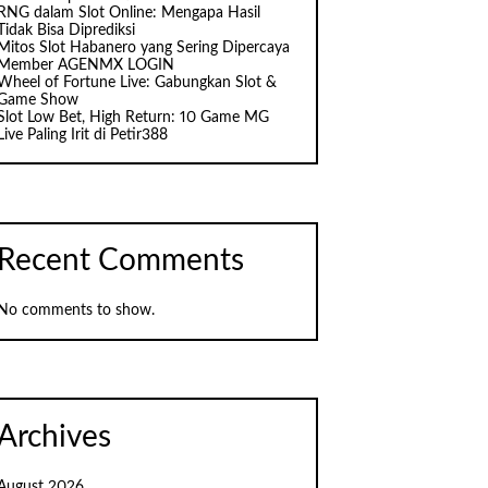
RNG dalam Slot Online: Mengapa Hasil
Tidak Bisa Diprediksi
Mitos Slot Habanero yang Sering Dipercaya
Member AGENMX LOGIN
Wheel of Fortune Live: Gabungkan Slot &
Game Show
Slot Low Bet, High Return: 10 Game MG
Live Paling Irit di Petir388
Recent Comments
No comments to show.
Archives
August 2026