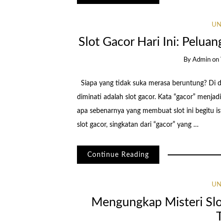
UN
Slot Gacor Hari Ini: Pelua
By
Admin
on
Siapa yang tidak suka merasa beruntung? Di du
diminati adalah slot gacor. Kata “gacor” menjad
apa sebenarnya yang membuat slot ini begitu ist
slot gacor, singkatan dari “gacor” yang …
Continue Reading
UN
Mengungkap Misteri Slo