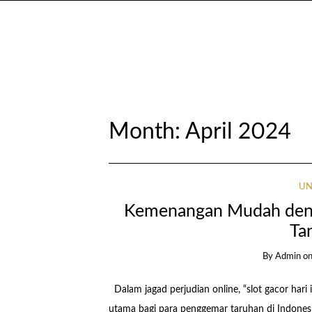
Month:
April 2024
UN
Kemenangan Mudah denga
Ta
By
Admin
o
Dalam jagad perjudian online, “slot gacor hari 
utama bagi para penggemar taruhan di Indone