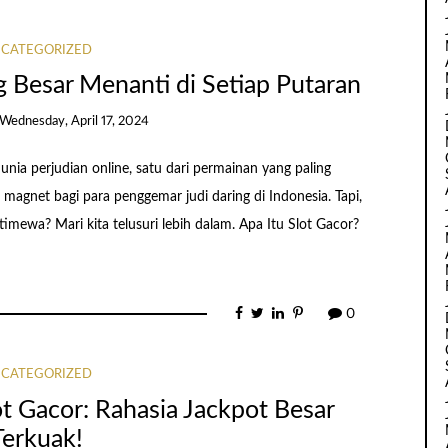
CATEGORIZED
ng Besar Menanti di Setiap Putaran
Wednesday, April 17, 2024
nia perjudian online, satu dari permainan yang paling
i magnet bagi para penggemar judi daring di Indonesia. Tapi,
imewa? Mari kita telusuri lebih dalam. Apa Itu Slot Gacor?
0
CATEGORIZED
t Gacor: Rahasia Jackpot Besar
Terkuak!