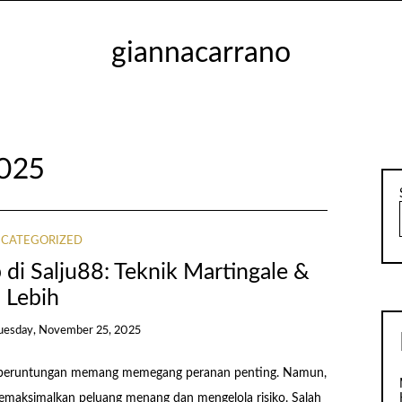
giannacarrano
025
CATEGORIZED
 di Salju88: Teknik Martingale &
Lebih
uesday, November 25, 2025
 keberuntungan memang memegang peranan penting. Namun,
emaksimalkan peluang menang dan mengelola risiko. Salah