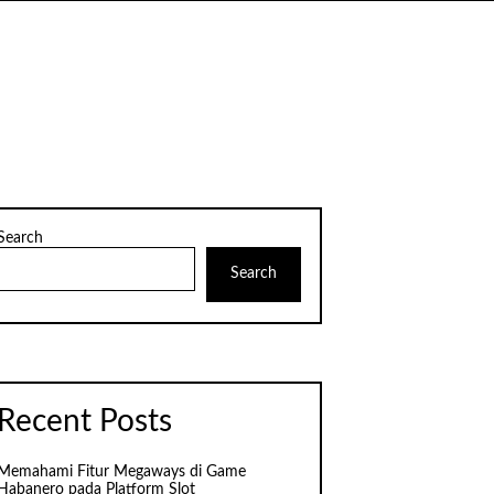
Search
Search
Recent Posts
Memahami Fitur Megaways di Game
Habanero pada Platform Slot