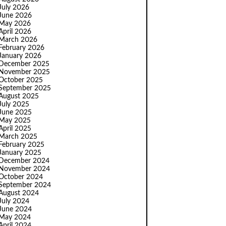
July 2026
June 2026
May 2026
April 2026
March 2026
February 2026
January 2026
December 2025
November 2025
October 2025
September 2025
August 2025
July 2025
June 2025
May 2025
April 2025
March 2025
February 2025
January 2025
December 2024
November 2024
October 2024
September 2024
August 2024
July 2024
June 2024
May 2024
April 2024