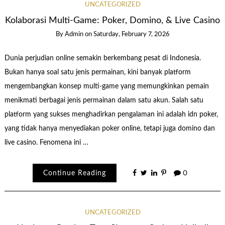
UNCATEGORIZED
Kolaborasi Multi‑Game: Poker, Domino, & Live Casino
By
Admin
on
Saturday, February 7, 2026
Dunia perjudian online semakin berkembang pesat di Indonesia.
Bukan hanya soal satu jenis permainan, kini banyak platform
mengembangkan konsep multi‑game yang memungkinkan pemain
menikmati berbagai jenis permainan dalam satu akun. Salah satu
platform yang sukses menghadirkan pengalaman ini adalah idn poker,
yang tidak hanya menyediakan poker online, tetapi juga domino dan
live casino. Fenomena ini …
Continue Reading
0
UNCATEGORIZED