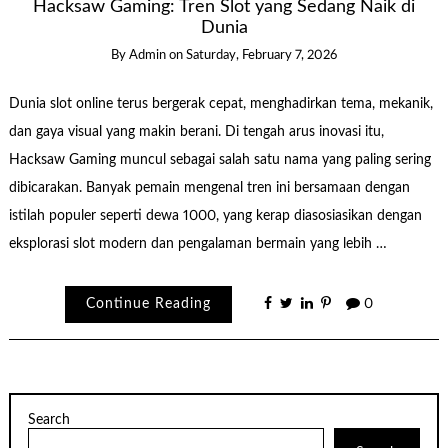
Hacksaw Gaming: Tren Slot yang Sedang Naik di
Dunia
By
Admin
on
Saturday, February 7, 2026
Dunia slot online terus bergerak cepat, menghadirkan tema, mekanik,
dan gaya visual yang makin berani. Di tengah arus inovasi itu,
Hacksaw Gaming muncul sebagai salah satu nama yang paling sering
dibicarakan. Banyak pemain mengenal tren ini bersamaan dengan
istilah populer seperti dewa 1000, yang kerap diasosiasikan dengan
eksplorasi slot modern dan pengalaman bermain yang lebih …
Continue Reading
0
Search