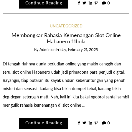
Continue Reading
0
UNCATEGORIZED
Membongkar Rahasia Kemenangan Slot Online
Habanero 11bola
By
Admin
on
Friday, February 21, 2025
Di tengah riuhnya dunia perjudian online yang makin canggih dan
seru, slot online Habanero udah jadi primadona para penjudi digital.
Bayangin, tiap putaran itu kayak undian keberuntungan yang penuh
misteri dan sensasi—kadang bisa bikin dompet tebal, kadang bikin
deg-degan setengah mati. Nah, kali ini kita bakal ngobrol santai sambil
mengulik rahasia kemenangan di slot online …
Continue Reading
0