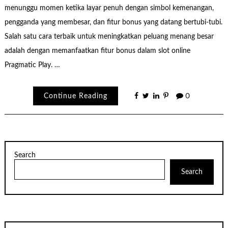
menunggu momen ketika layar penuh dengan simbol kemenangan,
pengganda yang membesar, dan fitur bonus yang datang bertubi-tubi.
Salah satu cara terbaik untuk meningkatkan peluang menang besar
adalah dengan memanfaatkan fitur bonus dalam slot online
Pragmatic Play. …
Continue Reading
0
Search
Search