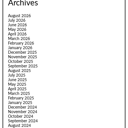
Archives
August 2026
July 2026
June 2026
May 2026
April 2026
March 2026
February 2026
January 2026
December 2025
November 2025
October 2025
September 2025
August 2025
July 2025
June 2025
May 2025
April 2025
March 2025
February 2025
January 2025
December 2024
November 2024
October 2024
September 2024
August 2024