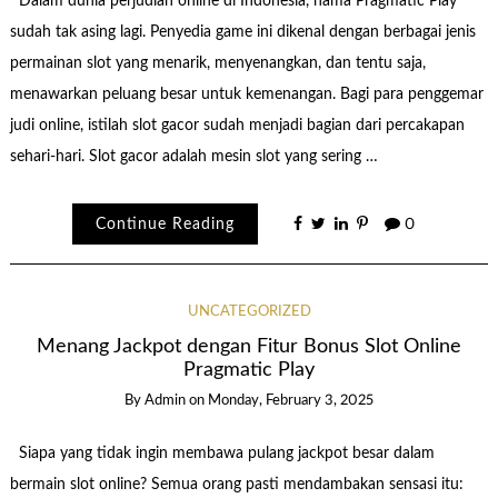
Dalam dunia perjudian online di Indonesia, nama Pragmatic Play
sudah tak asing lagi. Penyedia game ini dikenal dengan berbagai jenis
permainan slot yang menarik, menyenangkan, dan tentu saja,
menawarkan peluang besar untuk kemenangan. Bagi para penggemar
judi online, istilah slot gacor sudah menjadi bagian dari percakapan
sehari-hari. Slot gacor adalah mesin slot yang sering …
Continue Reading
0
UNCATEGORIZED
Menang Jackpot dengan Fitur Bonus Slot Online
Pragmatic Play
By
Admin
on
Monday, February 3, 2025
Siapa yang tidak ingin membawa pulang jackpot besar dalam
bermain slot online? Semua orang pasti mendambakan sensasi itu: