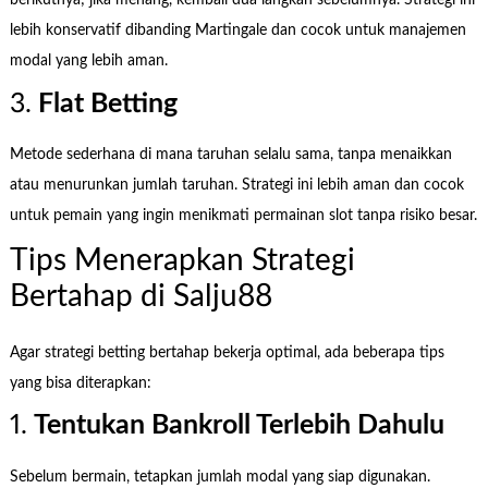
berikutnya; jika menang, kembali dua langkah sebelumnya. Strategi ini
lebih konservatif dibanding Martingale dan cocok untuk manajemen
modal yang lebih aman.
3.
Flat Betting
Metode sederhana di mana taruhan selalu sama, tanpa menaikkan
atau menurunkan jumlah taruhan. Strategi ini lebih aman dan cocok
untuk pemain yang ingin menikmati permainan slot tanpa risiko besar.
Tips Menerapkan Strategi
Bertahap di Salju88
Agar strategi betting bertahap bekerja optimal, ada beberapa tips
yang bisa diterapkan:
1.
Tentukan Bankroll Terlebih Dahulu
Sebelum bermain, tetapkan jumlah modal yang siap digunakan.