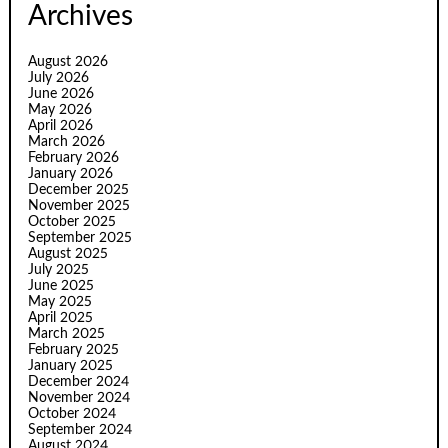
Archives
August 2026
July 2026
June 2026
May 2026
April 2026
March 2026
February 2026
January 2026
December 2025
November 2025
October 2025
September 2025
August 2025
July 2025
June 2025
May 2025
April 2025
March 2025
February 2025
January 2025
December 2024
November 2024
October 2024
September 2024
August 2024