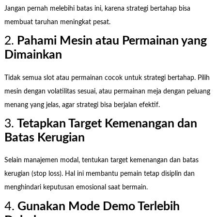
Jangan pernah melebihi batas ini, karena strategi bertahap bisa
membuat taruhan meningkat pesat.
2.
Pahami Mesin atau Permainan yang
Dimainkan
Tidak semua slot atau permainan cocok untuk strategi bertahap. Pilih
mesin dengan volatilitas sesuai, atau permainan meja dengan peluang
menang yang jelas, agar strategi bisa berjalan efektif.
3.
Tetapkan Target Kemenangan dan
Batas Kerugian
Selain manajemen modal, tentukan target kemenangan dan batas
kerugian (stop loss). Hal ini membantu pemain tetap disiplin dan
menghindari keputusan emosional saat bermain.
4.
Gunakan Mode Demo Terlebih