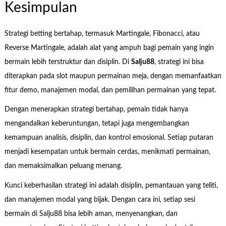
Kesimpulan
Strategi betting bertahap, termasuk Martingale, Fibonacci, atau
Reverse Martingale, adalah alat yang ampuh bagi pemain yang ingin
bermain lebih terstruktur dan disiplin. Di
Salju88
, strategi ini bisa
diterapkan pada slot maupun permainan meja, dengan memanfaatkan
fitur demo, manajemen modal, dan pemilihan permainan yang tepat.
Dengan menerapkan strategi bertahap, pemain tidak hanya
mengandalkan keberuntungan, tetapi juga mengembangkan
kemampuan analisis, disiplin, dan kontrol emosional. Setiap putaran
menjadi kesempatan untuk bermain cerdas, menikmati permainan,
dan memaksimalkan peluang menang.
Kunci keberhasilan strategi ini adalah disiplin, pemantauan yang teliti,
dan manajemen modal yang bijak. Dengan cara ini, setiap sesi
bermain di Salju88 bisa lebih aman, menyenangkan, dan