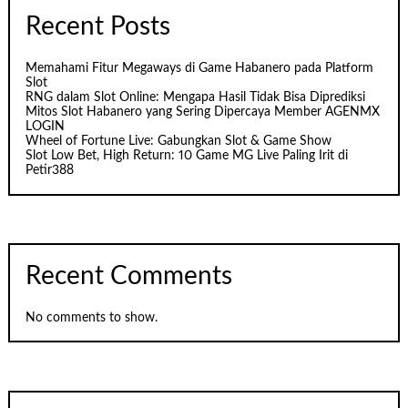
Recent Posts
Memahami Fitur Megaways di Game Habanero pada Platform
Slot
RNG dalam Slot Online: Mengapa Hasil Tidak Bisa Diprediksi
Mitos Slot Habanero yang Sering Dipercaya Member AGENMX
LOGIN
Wheel of Fortune Live: Gabungkan Slot & Game Show
Slot Low Bet, High Return: 10 Game MG Live Paling Irit di
Petir388
Recent Comments
No comments to show.