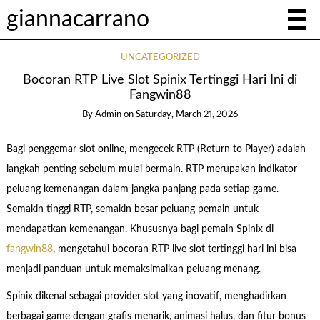
giannacarrano
UNCATEGORIZED
Bocoran RTP Live Slot Spinix Tertinggi Hari Ini di
Fangwin88
By
Admin
on
Saturday, March 21, 2026
Bagi penggemar slot online, mengecek RTP (Return to Player) adalah
langkah penting sebelum mulai bermain. RTP merupakan indikator
peluang kemenangan dalam jangka panjang pada setiap game.
Semakin tinggi RTP, semakin besar peluang pemain untuk
mendapatkan kemenangan. Khususnya bagi pemain Spinix di
fangwin88
, mengetahui bocoran RTP live slot tertinggi hari ini bisa
menjadi panduan untuk memaksimalkan peluang menang.
Spinix dikenal sebagai provider slot yang inovatif, menghadirkan
berbagai game dengan grafis menarik, animasi halus, dan fitur bonus