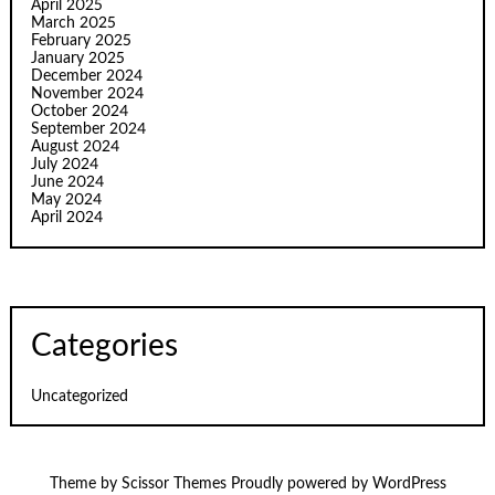
April 2025
March 2025
February 2025
January 2025
December 2024
November 2024
October 2024
September 2024
August 2024
July 2024
June 2024
May 2024
April 2024
Categories
Uncategorized
Theme by
Scissor Themes
Proudly powered by
WordPress