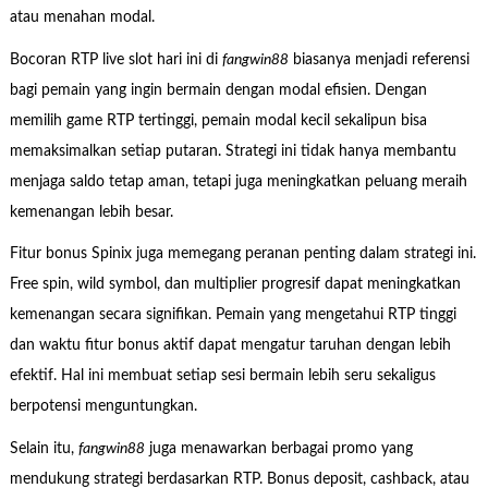
atau menahan modal.
Bocoran RTP live slot hari ini di
fangwin88
biasanya menjadi referensi
bagi pemain yang ingin bermain dengan modal efisien. Dengan
memilih game RTP tertinggi, pemain modal kecil sekalipun bisa
memaksimalkan setiap putaran. Strategi ini tidak hanya membantu
menjaga saldo tetap aman, tetapi juga meningkatkan peluang meraih
kemenangan lebih besar.
Fitur bonus Spinix juga memegang peranan penting dalam strategi ini.
Free spin, wild symbol, dan multiplier progresif dapat meningkatkan
kemenangan secara signifikan. Pemain yang mengetahui RTP tinggi
dan waktu fitur bonus aktif dapat mengatur taruhan dengan lebih
efektif. Hal ini membuat setiap sesi bermain lebih seru sekaligus
berpotensi menguntungkan.
Selain itu,
fangwin88
juga menawarkan berbagai promo yang
mendukung strategi berdasarkan RTP. Bonus deposit, cashback, atau