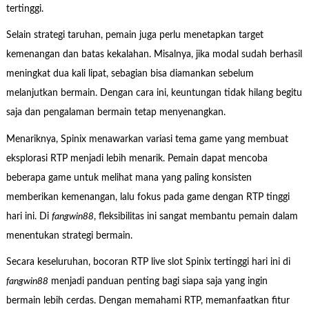
tertinggi.
Selain strategi taruhan, pemain juga perlu menetapkan target
kemenangan dan batas kekalahan. Misalnya, jika modal sudah berhasil
meningkat dua kali lipat, sebagian bisa diamankan sebelum
melanjutkan bermain. Dengan cara ini, keuntungan tidak hilang begitu
saja dan pengalaman bermain tetap menyenangkan.
Menariknya, Spinix menawarkan variasi tema game yang membuat
eksplorasi RTP menjadi lebih menarik. Pemain dapat mencoba
beberapa game untuk melihat mana yang paling konsisten
memberikan kemenangan, lalu fokus pada game dengan RTP tinggi
hari ini. Di
fangwin88
, fleksibilitas ini sangat membantu pemain dalam
menentukan strategi bermain.
Secara keseluruhan, bocoran RTP live slot Spinix tertinggi hari ini di
fangwin88
menjadi panduan penting bagi siapa saja yang ingin
bermain lebih cerdas. Dengan memahami RTP, memanfaatkan fitur