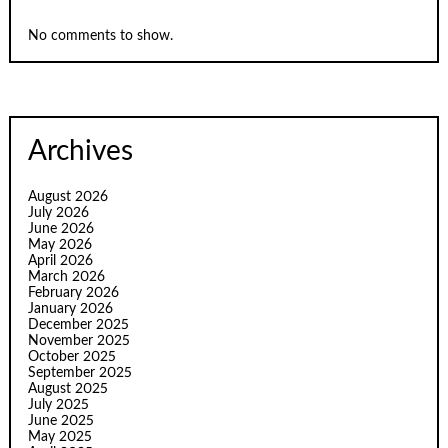
No comments to show.
Archives
August 2026
July 2026
June 2026
May 2026
April 2026
March 2026
February 2026
January 2026
December 2025
November 2025
October 2025
September 2025
August 2025
July 2025
June 2025
May 2025