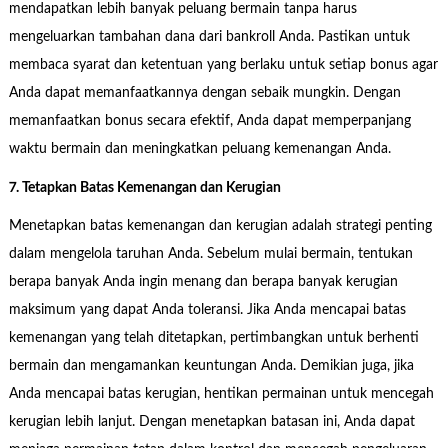
mendapatkan lebih banyak peluang bermain tanpa harus
mengeluarkan tambahan dana dari bankroll Anda. Pastikan untuk
membaca syarat dan ketentuan yang berlaku untuk setiap bonus agar
Anda dapat memanfaatkannya dengan sebaik mungkin. Dengan
memanfaatkan bonus secara efektif, Anda dapat memperpanjang
waktu bermain dan meningkatkan peluang kemenangan Anda.
7. Tetapkan Batas Kemenangan dan Kerugian
Menetapkan batas kemenangan dan kerugian adalah strategi penting
dalam mengelola taruhan Anda. Sebelum mulai bermain, tentukan
berapa banyak Anda ingin menang dan berapa banyak kerugian
maksimum yang dapat Anda toleransi. Jika Anda mencapai batas
kemenangan yang telah ditetapkan, pertimbangkan untuk berhenti
bermain dan mengamankan keuntungan Anda. Demikian juga, jika
Anda mencapai batas kerugian, hentikan permainan untuk mencegah
kerugian lebih lanjut. Dengan menetapkan batasan ini, Anda dapat