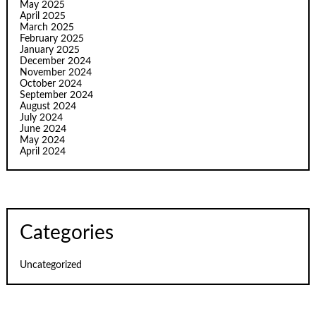
May 2025
April 2025
March 2025
February 2025
January 2025
December 2024
November 2024
October 2024
September 2024
August 2024
July 2024
June 2024
May 2024
April 2024
Categories
Uncategorized