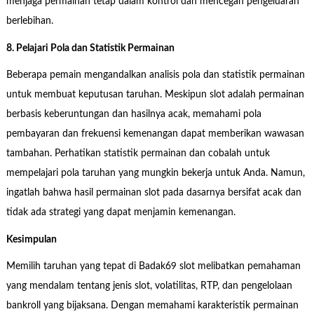
menjaga permainan tetap dalam kontrol dan mencegah pengeluaran
berlebihan.
8. Pelajari Pola dan Statistik Permainan
Beberapa pemain mengandalkan analisis pola dan statistik permainan
untuk membuat keputusan taruhan. Meskipun slot adalah permainan
berbasis keberuntungan dan hasilnya acak, memahami pola
pembayaran dan frekuensi kemenangan dapat memberikan wawasan
tambahan. Perhatikan statistik permainan dan cobalah untuk
mempelajari pola taruhan yang mungkin bekerja untuk Anda. Namun,
ingatlah bahwa hasil permainan slot pada dasarnya bersifat acak dan
tidak ada strategi yang dapat menjamin kemenangan.
Kesimpulan
Memilih taruhan yang tepat di Badak69 slot melibatkan pemahaman
yang mendalam tentang jenis slot, volatilitas, RTP, dan pengelolaan
bankroll yang bijaksana. Dengan memahami karakteristik permainan