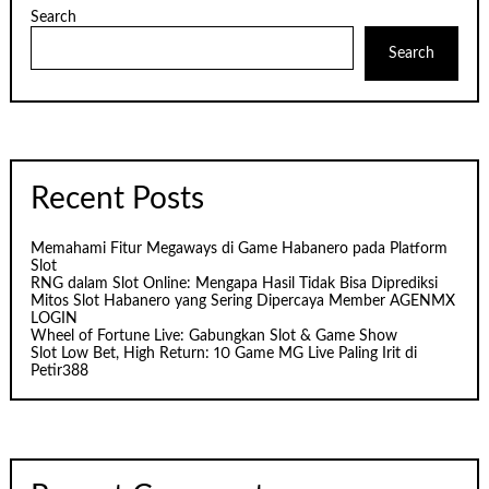
Search
Search
Recent Posts
Memahami Fitur Megaways di Game Habanero pada Platform
Slot
RNG dalam Slot Online: Mengapa Hasil Tidak Bisa Diprediksi
Mitos Slot Habanero yang Sering Dipercaya Member AGENMX
LOGIN
Wheel of Fortune Live: Gabungkan Slot & Game Show
Slot Low Bet, High Return: 10 Game MG Live Paling Irit di
Petir388