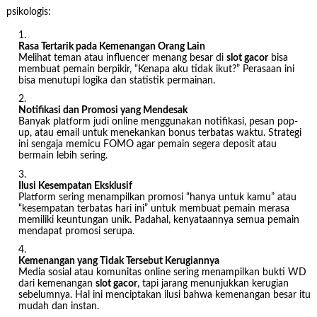
psikologis:
Rasa Tertarik pada Kemenangan Orang Lain
Melihat teman atau influencer menang besar di
slot gacor
bisa
membuat pemain berpikir, “Kenapa aku tidak ikut?” Perasaan ini
bisa menutupi logika dan statistik permainan.
Notifikasi dan Promosi yang Mendesak
Banyak platform judi online menggunakan notifikasi, pesan pop-
up, atau email untuk menekankan bonus terbatas waktu. Strategi
ini sengaja memicu FOMO agar pemain segera deposit atau
bermain lebih sering.
Ilusi Kesempatan Eksklusif
Platform sering menampilkan promosi “hanya untuk kamu” atau
“kesempatan terbatas hari ini” untuk membuat pemain merasa
memiliki keuntungan unik. Padahal, kenyataannya semua pemain
mendapat promosi serupa.
Kemenangan yang Tidak Tersebut Kerugiannya
Media sosial atau komunitas online sering menampilkan bukti WD
dari kemenangan
slot gacor
, tapi jarang menunjukkan kerugian
sebelumnya. Hal ini menciptakan ilusi bahwa kemenangan besar itu
mudah dan instan.