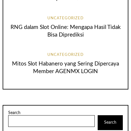
UNCATEGORIZED
RNG dalam Slot Online: Mengapa Hasil Tidak
Bisa Diprediksi
UNCATEGORIZED
Mitos Slot Habanero yang Sering Dipercaya
Member AGENMX LOGIN
Search
Search