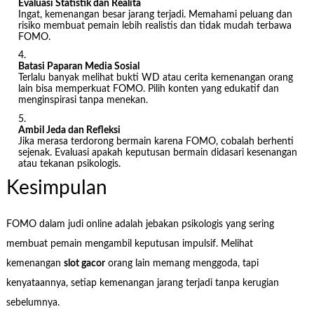
Evaluasi Statistik dan Realita
Ingat, kemenangan besar jarang terjadi. Memahami peluang dan
risiko membuat pemain lebih realistis dan tidak mudah terbawa
FOMO.
Batasi Paparan Media Sosial
Terlalu banyak melihat bukti WD atau cerita kemenangan orang
lain bisa memperkuat FOMO. Pilih konten yang edukatif dan
menginspirasi tanpa menekan.
Ambil Jeda dan Refleksi
Jika merasa terdorong bermain karena FOMO, cobalah berhenti
sejenak. Evaluasi apakah keputusan bermain didasari kesenangan
atau tekanan psikologis.
Kesimpulan
FOMO dalam judi online adalah jebakan psikologis yang sering
membuat pemain mengambil keputusan impulsif. Melihat
kemenangan
slot gacor
orang lain memang menggoda, tapi
kenyataannya, setiap kemenangan jarang terjadi tanpa kerugian
sebelumnya.