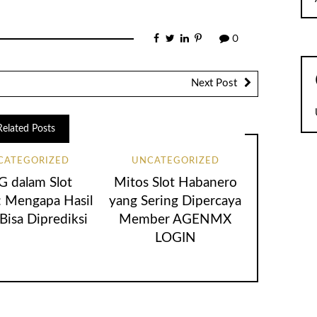
0
Next Post
Related Posts
CATEGORIZED
UNCATEGORIZED
 dalam Slot
Mitos Slot Habanero
: Mengapa Hasil
yang Sering Dipercaya
Bisa Diprediksi
Member AGENMX
LOGIN