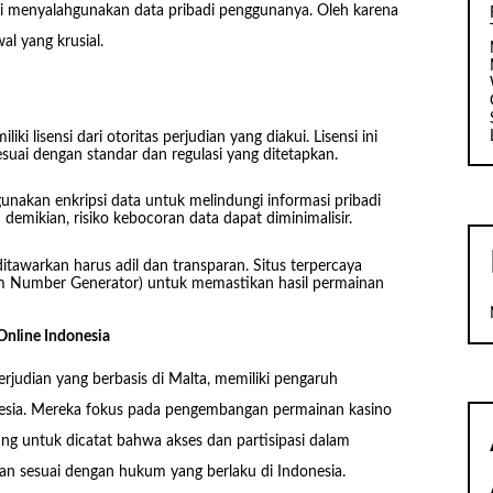
nsi menyalahgunakan data pribadi penggunanya. Oleh karena
al yang krusial.
ki lisensi dari otoritas perjudian yang diakui. Lisensi ini
suai dengan standar dan regulasi yang ditetapkan.
unakan enkripsi data untuk melindungi informasi pribadi
demikian, risiko kebocoran data dapat diminimalisir.
tawarkan harus adil dan transparan. Situs terpercaya
 Number Generator) untuk memastikan hasil permainan
Online Indonesia
rjudian yang berbasis di Malta, memiliki pengaruh
donesia. Mereka fokus pada pengembangan permainan kasino
ing untuk dicatat bahwa akses dan partisipasi dalam
dan sesuai dengan hukum yang berlaku di Indonesia.