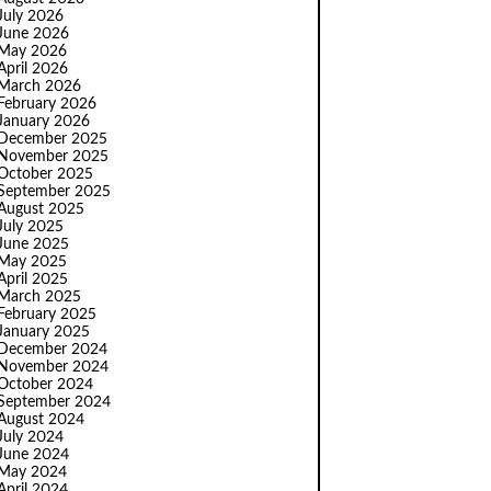
July 2026
June 2026
May 2026
April 2026
March 2026
February 2026
January 2026
December 2025
November 2025
October 2025
September 2025
August 2025
July 2025
June 2025
May 2025
April 2025
March 2025
February 2025
January 2025
December 2024
November 2024
October 2024
September 2024
August 2024
July 2024
June 2024
May 2024
April 2024