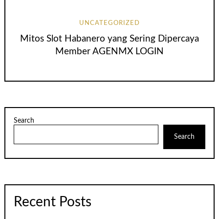
UNCATEGORIZED
Mitos Slot Habanero yang Sering Dipercaya
Member AGENMX LOGIN
Search
Search
Recent Posts