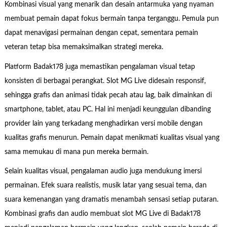
Kombinasi visual yang menarik dan desain antarmuka yang nyaman
membuat pemain dapat fokus bermain tanpa terganggu. Pemula pun
dapat menavigasi permainan dengan cepat, sementara pemain
veteran tetap bisa memaksimalkan strategi mereka.
Platform Badak178 juga memastikan pengalaman visual tetap
konsisten di berbagai perangkat. Slot MG Live didesain responsif,
sehingga grafis dan animasi tidak pecah atau lag, baik dimainkan di
smartphone, tablet, atau PC. Hal ini menjadi keunggulan dibanding
provider lain yang terkadang menghadirkan versi mobile dengan
kualitas grafis menurun. Pemain dapat menikmati kualitas visual yang
sama memukau di mana pun mereka bermain.
Selain kualitas visual, pengalaman audio juga mendukung imersi
permainan. Efek suara realistis, musik latar yang sesuai tema, dan
suara kemenangan yang dramatis menambah sensasi setiap putaran.
Kombinasi grafis dan audio membuat slot MG Live di Badak178