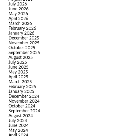
July 2026
June 2026
May 2026
April 2026
March 2026
February 2026
January 2026
December 2025
November 2025
October 2025
September 2025
August 2025
July 2025
June 2025
May 2025
April 2025
March 2025
February 2025
January 2025
December 2024
November 2024
October 2024
September 2024
August 2024
July 2024
June 2024
May 2024
April 2024