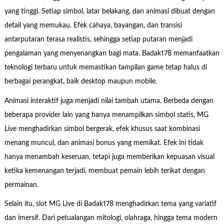
yang tinggi. Setiap simbol, latar belakang, dan animasi dibuat dengan
detail yang memukau. Efek cahaya, bayangan, dan transisi
antarputaran terasa realistis, sehingga setiap putaran menjadi
pengalaman yang menyenangkan bagi mata. Badak178 memanfaatkan
teknologi terbaru untuk memastikan tampilan game tetap halus di
berbagai perangkat, baik desktop maupun mobile.
Animasi interaktif juga menjadi nilai tambah utama. Berbeda dengan
beberapa provider lain yang hanya menampilkan simbol statis, MG
Live menghadirkan simbol bergerak, efek khusus saat kombinasi
menang muncul, dan animasi bonus yang memikat. Efek ini tidak
hanya menambah keseruan, tetapi juga memberikan kepuasan visual
ketika kemenangan terjadi, membuat pemain lebih terikat dengan
permainan.
Selain itu, slot MG Live di Badak178 menghadirkan tema yang variatif
dan imersif. Dari petualangan mitologi, olahraga, hingga tema modern