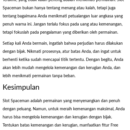
Spaceman bukan hanya tentang menang atau kalah, tetapi juga
tentang bagaimana Anda menikmati petualangan luar angkasa yang
penuh warna ini. Jangan terlalu fokus pada uang atau kemenangan,
tetapi fokuslah pada pengalaman yang diberikan oleh permainan.
Setiap kali Anda bermain, ingatlah bahwa perjudian harus dilakukan
dengan bijak. Nikmati prosesnya, atur batas Anda, dan ingat untuk
berhenti ketika sudah mencapai titik tertentu. Dengan begitu, Anda
akan lebih mudah mengelola kemenangan dan kerugian Anda, dan
lebih menikmati permainan tanpa beban.
Kesimpulan
Slot Spaceman adalah permainan yang menyenangkan dan penuh
dengan peluang. Namun, untuk meraih kemenangan maksimal, Anda
harus bisa mengelola kemenangan dan kerugian dengan bijak.
Tentukan batas kemenangan dan kerugian, manfaatkan fitur Free