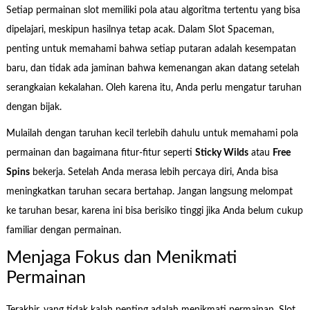
Setiap permainan slot memiliki pola atau algoritma tertentu yang bisa
dipelajari, meskipun hasilnya tetap acak. Dalam Slot Spaceman,
penting untuk memahami bahwa setiap putaran adalah kesempatan
baru, dan tidak ada jaminan bahwa kemenangan akan datang setelah
serangkaian kekalahan. Oleh karena itu, Anda perlu mengatur taruhan
dengan bijak.
Mulailah dengan taruhan kecil terlebih dahulu untuk memahami pola
permainan dan bagaimana fitur-fitur seperti
Sticky Wilds
atau
Free
Spins
bekerja. Setelah Anda merasa lebih percaya diri, Anda bisa
meningkatkan taruhan secara bertahap. Jangan langsung melompat
ke taruhan besar, karena ini bisa berisiko tinggi jika Anda belum cukup
familiar dengan permainan.
Menjaga Fokus dan Menikmati
Permainan
Terakhir, yang tidak kalah penting adalah menikmati permainan. Slot