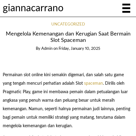
giannacarrano
UNCATEGORIZED
Mengelola Kemenangan dan Kerugian Saat Bermain
Slot Spaceman
By
Admin
on
Friday, January 10, 2025
Permainan slot online kini semakin digemari, dan salah satu game
yang tengah mencuri perhatian adalah Slot
spaceman
. Dirilis oleh
Pragmatic Play, game ini membawa pemain dalam petualangan luar
angkasa yang penuh warna dan peluang besar untuk meraih
kemenangan. Namun, seperti halnya permainan judi lainnya, penting
bagi pemain untuk memiliki strategi yang matang, terutama dalam
mengelola kemenangan dan kerugian.