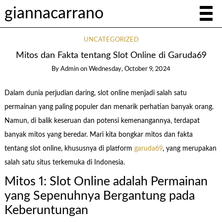
giannacarrano
UNCATEGORIZED
Mitos dan Fakta tentang Slot Online di Garuda69
By
Admin
on
Wednesday, October 9, 2024
Dalam dunia perjudian daring, slot online menjadi salah satu
permainan yang paling populer dan menarik perhatian banyak orang.
Namun, di balik keseruan dan potensi kemenangannya, terdapat
banyak mitos yang beredar. Mari kita bongkar mitos dan fakta
tentang slot online, khususnya di platform
garuda69
, yang merupakan
salah satu situs terkemuka di Indonesia.
Mitos 1: Slot Online adalah Permainan
yang Sepenuhnya Bergantung pada
Keberuntungan