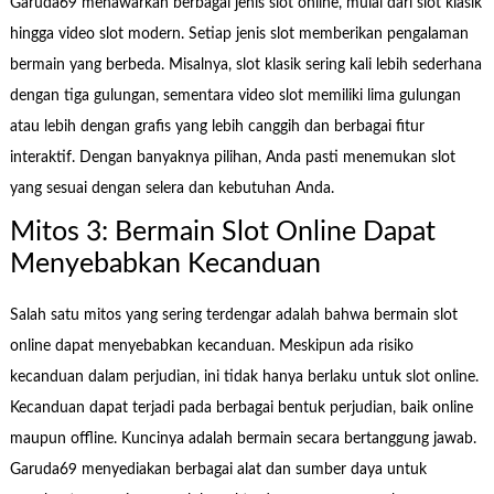
Garuda69 menawarkan berbagai jenis slot online, mulai dari slot klasik
hingga video slot modern. Setiap jenis slot memberikan pengalaman
bermain yang berbeda. Misalnya, slot klasik sering kali lebih sederhana
dengan tiga gulungan, sementara video slot memiliki lima gulungan
atau lebih dengan grafis yang lebih canggih dan berbagai fitur
interaktif. Dengan banyaknya pilihan, Anda pasti menemukan slot
yang sesuai dengan selera dan kebutuhan Anda.
Mitos 3: Bermain Slot Online Dapat
Menyebabkan Kecanduan
Salah satu mitos yang sering terdengar adalah bahwa bermain slot
online dapat menyebabkan kecanduan. Meskipun ada risiko
kecanduan dalam perjudian, ini tidak hanya berlaku untuk slot online.
Kecanduan dapat terjadi pada berbagai bentuk perjudian, baik online
maupun offline. Kuncinya adalah bermain secara bertanggung jawab.
Garuda69 menyediakan berbagai alat dan sumber daya untuk