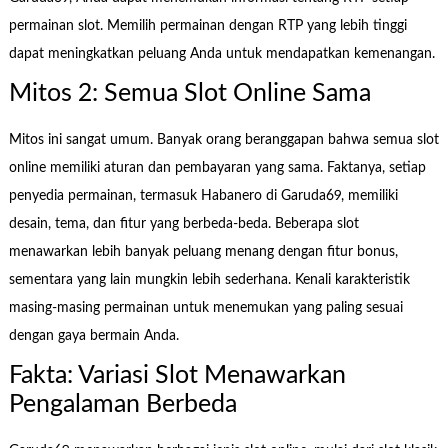
permainan slot. Memilih permainan dengan RTP yang lebih tinggi
dapat meningkatkan peluang Anda untuk mendapatkan kemenangan.
Mitos 2: Semua Slot Online Sama
Mitos ini sangat umum. Banyak orang beranggapan bahwa semua slot
online memiliki aturan dan pembayaran yang sama. Faktanya, setiap
penyedia permainan, termasuk Habanero di Garuda69, memiliki
desain, tema, dan fitur yang berbeda-beda. Beberapa slot
menawarkan lebih banyak peluang menang dengan fitur bonus,
sementara yang lain mungkin lebih sederhana. Kenali karakteristik
masing-masing permainan untuk menemukan yang paling sesuai
dengan gaya bermain Anda.
Fakta: Variasi Slot Menawarkan
Pengalaman Berbeda