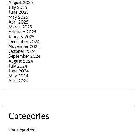
August 2025
July 2025
June 2025
May 2025
April 2025
March 2025
February 2025
January 2025
December 2024
November 2024
October 2024
September 2024
August 2024
July 2024
June 2024
May 2024
April 2024
Categories
Uncategorized