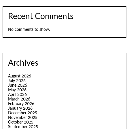
Recent Comments
No comments to show.
Archives
August 2026
July 2026
June 2026
May 2026
April 2026
March 2026
February 2026
January 2026
December 2025
November 2025
October 2025
September 2025