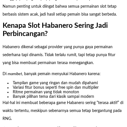
Namun penting untuk diingat bahwa semua permainan slot tetap
berbasis sistem acak, jadi hasil setiap pemain bisa sangat berbeda.
Kenapa Slot Habanero Sering Jadi
Perbincangan?
Habanero dikenal sebagai provider yang punya gaya permainan
sederhana tapi dinamis. Tidak terlalu rumit, tapi tetap punya fitur
yang bisa membuat permainan terasa menegangkan.
Di
mamibet
, banyak pemain menyukai Habanero karena:
Tampilan game yang ringan dan mudah dipahami
Variasi fitur bonus seperti free spin dan multiplier
Ritme permainan yang tidak monoton
Banyak pilihan tema dari klasik sampai modern
Hal-hal ini membuat beberapa game Habanero sering “terasa aktif” di
waktu tertentu, meskipun sebenarnya semua tetap bergantung pada
RNG.