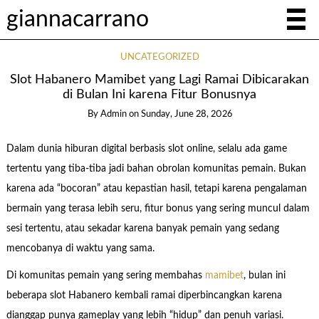
giannacarrano
UNCATEGORIZED
Slot Habanero Mamibet yang Lagi Ramai Dibicarakan
di Bulan Ini karena Fitur Bonusnya
By
Admin
on
Sunday, June 28, 2026
Dalam dunia hiburan digital berbasis slot online, selalu ada game
tertentu yang tiba-tiba jadi bahan obrolan komunitas pemain. Bukan
karena ada “bocoran” atau kepastian hasil, tetapi karena pengalaman
bermain yang terasa lebih seru, fitur bonus yang sering muncul dalam
sesi tertentu, atau sekadar karena banyak pemain yang sedang
mencobanya di waktu yang sama.
Di komunitas pemain yang sering membahas
mamibet
, bulan ini
beberapa slot Habanero kembali ramai diperbincangkan karena
dianggap punya gameplay yang lebih “hidup” dan penuh variasi.