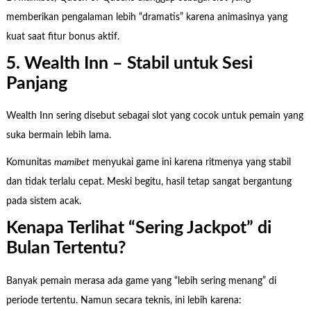
memberikan pengalaman lebih “dramatis” karena animasinya yang
kuat saat fitur bonus aktif.
5. Wealth Inn – Stabil untuk Sesi
Panjang
Wealth Inn sering disebut sebagai slot yang cocok untuk pemain yang
suka bermain lebih lama.
Komunitas
mamibet
menyukai game ini karena ritmenya yang stabil
dan tidak terlalu cepat. Meski begitu, hasil tetap sangat bergantung
pada sistem acak.
Kenapa Terlihat “Sering Jackpot” di
Bulan Tertentu?
Banyak pemain merasa ada game yang “lebih sering menang” di
periode tertentu. Namun secara teknis, ini lebih karena: