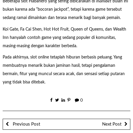
Beberapa slot Habanero yang sering dibicarakan di
mamibet
bulan ini
bukan karena ada “bocoran jackpot”, tetapi karena game tersebut
sedang ramai dimainkan dan terasa menarik bagi banyak pemain.
Koi Gate, Fa Cai Shen, Hot Hot Fruit, Queen of Queens, dan Wealth
Inn hanyalah contoh game yang sedang populer di komunitas,
masing-masing dengan karakter berbeda.
Pada akhirnya, slot online tetaplah hiburan berbasis peluang. Yang
membuatnya menarik bukan jaminan hasil, tetapi pengalaman
bermain, fitur yang muncul secara acak, dan sensasi setiap putaran
yang tidak bisa ditebak.
0
Previous Post
Next Post