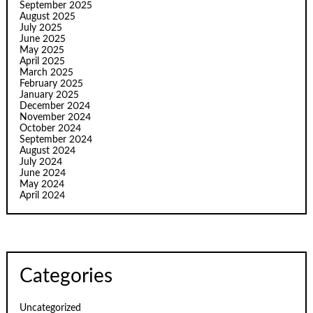
September 2025
August 2025
July 2025
June 2025
May 2025
April 2025
March 2025
February 2025
January 2025
December 2024
November 2024
October 2024
September 2024
August 2024
July 2024
June 2024
May 2024
April 2024
Categories
Uncategorized