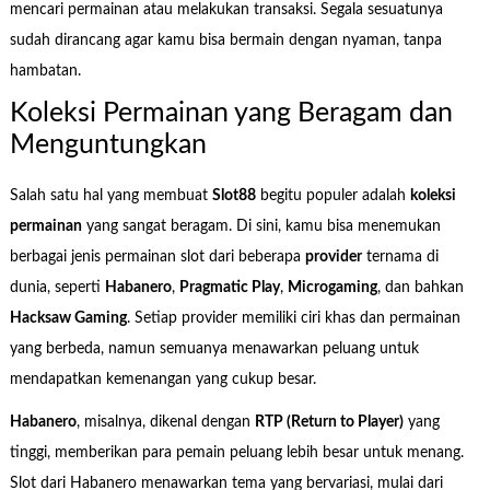
mencari permainan atau melakukan transaksi. Segala sesuatunya
sudah dirancang agar kamu bisa bermain dengan nyaman, tanpa
hambatan.
Koleksi Permainan yang Beragam dan
Menguntungkan
Salah satu hal yang membuat
Slot88
begitu populer adalah
koleksi
permainan
yang sangat beragam. Di sini, kamu bisa menemukan
berbagai jenis permainan slot dari beberapa
provider
ternama di
dunia, seperti
Habanero
,
Pragmatic Play
,
Microgaming
, dan bahkan
Hacksaw Gaming
. Setiap provider memiliki ciri khas dan permainan
yang berbeda, namun semuanya menawarkan peluang untuk
mendapatkan kemenangan yang cukup besar.
Habanero
, misalnya, dikenal dengan
RTP (Return to Player)
yang
tinggi, memberikan para pemain peluang lebih besar untuk menang.
Slot dari Habanero menawarkan tema yang bervariasi, mulai dari