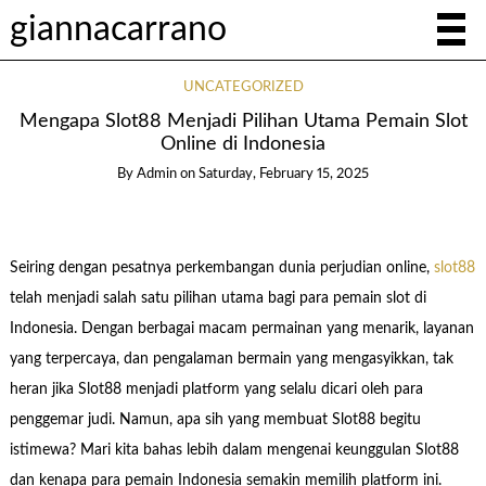
giannacarrano
UNCATEGORIZED
Mengapa Slot88 Menjadi Pilihan Utama Pemain Slot
Online di Indonesia
By
Admin
on
Saturday, February 15, 2025
Seiring dengan pesatnya perkembangan dunia perjudian online,
slot88
telah menjadi salah satu pilihan utama bagi para pemain slot di
Indonesia. Dengan berbagai macam permainan yang menarik, layanan
yang terpercaya, dan pengalaman bermain yang mengasyikkan, tak
heran jika Slot88 menjadi platform yang selalu dicari oleh para
penggemar judi. Namun, apa sih yang membuat Slot88 begitu
istimewa? Mari kita bahas lebih dalam mengenai keunggulan Slot88
dan kenapa para pemain Indonesia semakin memilih platform ini.