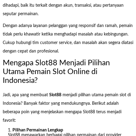
dihadapi, baik itu terkait dengan akun, transaksi, atau pertanyaan
seputar permainan.
Dengan adanya layanan pelanggan yang responsif dan ramah, pemain
tidak perlu khawatir ketika menghadapi masalah atau kebingungan.
Cukup hubungi tim customer service, dan masalah akan segera diatasi
dengan cepat dan profesional.
Mengapa Slot88 Menjadi Pilihan
Utama Pemain Slot Online di
Indonesia?
Jadi, apa yang membuat
Slot88
menjadi pilihan utama pemain slot di
Indonesia? Banyak faktor yang mendukungnya. Berikut adalah
beberapa poin yang menjelaskan mengapa Slot88 terus menjadi
favorit:
Pilihan Permainan Lengkap
Slot88 menawarkan berbagai pilihan permainan dari provider