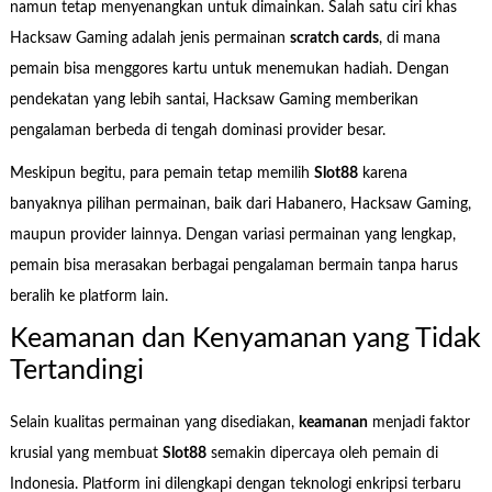
namun tetap menyenangkan untuk dimainkan. Salah satu ciri khas
Hacksaw Gaming adalah jenis permainan
scratch cards
, di mana
pemain bisa menggores kartu untuk menemukan hadiah. Dengan
pendekatan yang lebih santai, Hacksaw Gaming memberikan
pengalaman berbeda di tengah dominasi provider besar.
Meskipun begitu, para pemain tetap memilih
Slot88
karena
banyaknya pilihan permainan, baik dari Habanero, Hacksaw Gaming,
maupun provider lainnya. Dengan variasi permainan yang lengkap,
pemain bisa merasakan berbagai pengalaman bermain tanpa harus
beralih ke platform lain.
Keamanan dan Kenyamanan yang Tidak
Tertandingi
Selain kualitas permainan yang disediakan,
keamanan
menjadi faktor
krusial yang membuat
Slot88
semakin dipercaya oleh pemain di
Indonesia. Platform ini dilengkapi dengan teknologi enkripsi terbaru