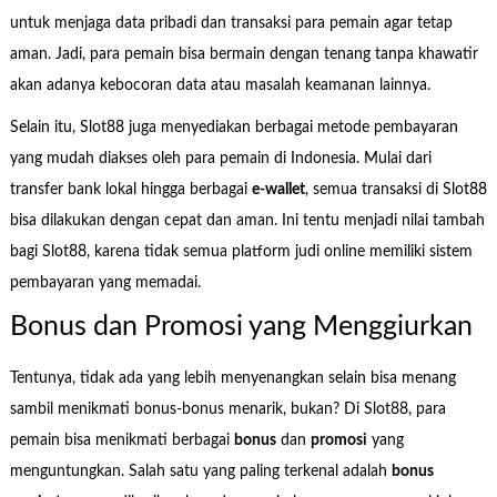
untuk menjaga data pribadi dan transaksi para pemain agar tetap
aman. Jadi, para pemain bisa bermain dengan tenang tanpa khawatir
akan adanya kebocoran data atau masalah keamanan lainnya.
Selain itu, Slot88 juga menyediakan berbagai metode pembayaran
yang mudah diakses oleh para pemain di Indonesia. Mulai dari
transfer bank lokal hingga berbagai
e-wallet
, semua transaksi di Slot88
bisa dilakukan dengan cepat dan aman. Ini tentu menjadi nilai tambah
bagi Slot88, karena tidak semua platform judi online memiliki sistem
pembayaran yang memadai.
Bonus dan Promosi yang Menggiurkan
Tentunya, tidak ada yang lebih menyenangkan selain bisa menang
sambil menikmati bonus-bonus menarik, bukan? Di Slot88, para
pemain bisa menikmati berbagai
bonus
dan
promosi
yang
menguntungkan. Salah satu yang paling terkenal adalah
bonus