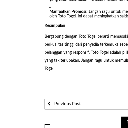
Manfaatkan Promosi
: Jangan ragu untuk m
oleh Toto Togel. Ini dapat meningkatkan s
Kesimpulan
Bergabung dengan Toto Togel berarti memasuki
berkualitas tinggi dari penyedia terkemuka sep
pelanggan yang responsif, Toto Togel adalah pi
yang tak terlupakan. Jangan ragu untuk memul
Togel!
Previous Post