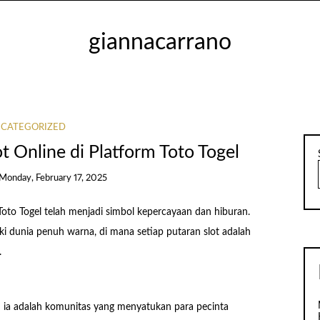
giannacarrano
CATEGORIZED
 Online di Platform Toto Togel
Monday, February 17, 2025
Toto Togel telah menjadi simbol kepercayaan dan hiburan.
i dunia penuh warna, di mana setiap putaran slot adalah
.
n; ia adalah komunitas yang menyatukan para pecinta